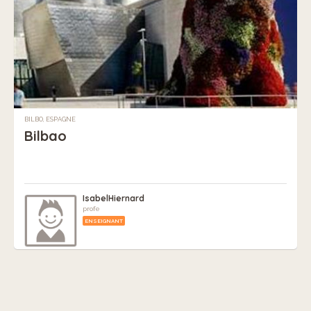
BILBO, ESPAGNE
Bilbao
IsabelHiernard
profe
ENSEIGNANT