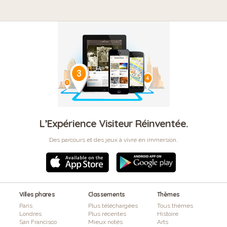
L’Expérience Visiteur Réinventée.
Des parcours et des jeux à vivre en immersion.
Villes phares
Classements
Thèmes
Paris
Plus téléchargées
Tous thèmes
Londres
Plus récentes
Histoire
San Francisco
Mieux notés
Arts