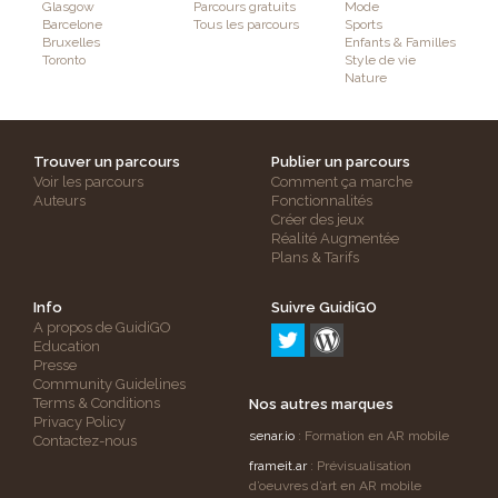
Glasgow
Parcours gratuits
Mode
Barcelone
Tous les parcours
Sports
Bruxelles
Enfants & Familles
Toronto
Style de vie
Nature
Trouver un parcours
Publier un parcours
Voir les parcours
Comment ça marche
Auteurs
Fonctionnalités
Créer des jeux
Réalité Augmentée
Plans & Tarifs
Info
Suivre GuidiGO
A propos de GuidiGO
Education
Presse
Community Guidelines
Terms & Conditions
Nos autres marques
Privacy Policy
senar.io
: Formation en AR mobile
Contactez-nous
frameit.ar
: Prévisualisation
d’oeuvres d’art en AR mobile