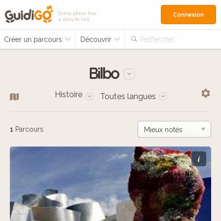
Every place has
Connexion
a story to tell
Créer un parcours
Découvrir
Rechercher…
Bilbo
Histoire
Toutes langues
1
Parcours
i