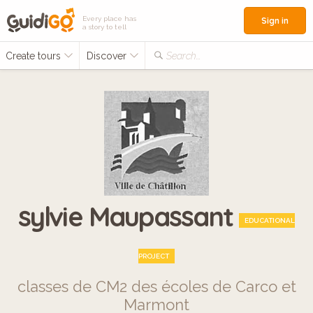
Every place has
Sign in
a story to tell
Create tours
Discover
Search...
sylvie Maupassant
EDUCATIONAL
PROJECT
classes de CM2 des écoles de Carco et
Marmont