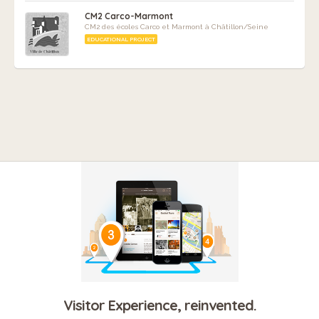
CM2 Carco-Marmont
CM2 des écoles Carco et Marmont à Châtillon/Seine
EDUCATIONAL PROJECT
Visitor Experience, reinvented.