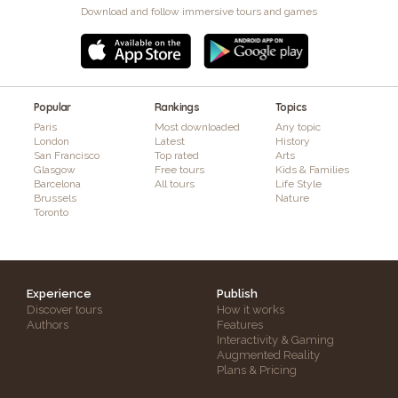
Download and follow immersive tours and games
Popular
Rankings
Topics
Paris
Most downloaded
Any topic
London
Latest
History
San Francisco
Top rated
Arts
Glasgow
Free tours
Kids & Families
Barcelona
All tours
Life Style
Brussels
Nature
Toronto
Experience
Publish
Discover tours
How it works
Authors
Features
Interactivity & Gaming
Augmented Reality
Plans & Pricing