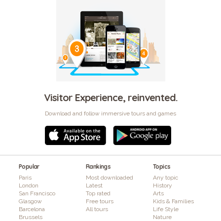
Visitor Experience, reinvented.
Download and follow immersive tours and games
Popular
Rankings
Topics
Paris
Most downloaded
Any topic
London
Latest
History
San Francisco
Top rated
Arts
Glasgow
Free tours
Kids & Families
Barcelona
All tours
Life Style
Brussels
Nature