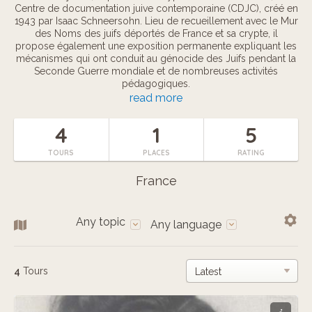
Centre de documentation juive contemporaine (CDJC), créé en
1943 par Isaac Schneersohn. Lieu de recueillement avec le Mur
des Noms des juifs déportés de France et sa crypte, il
propose également une exposition permanente expliquant les
mécanismes qui ont conduit au génocide des Juifs pendant la
Seconde Guerre mondiale et de nombreuses activités
pédagogiques.
read more
Ouvert à l'histoire de l'ensemble des génocides du XXe s., le
Mémorial de la Shoah est un lieu transgénérationnel aidant à la
4
1
5
lutte contre le racisme et l'antisémitisme.
TOURS
PLACES
RATING
France
Any topic
Any language
4
Tours