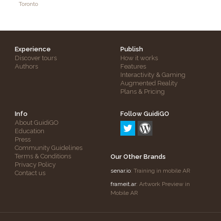
Toronto
Experience
Publish
Discover tours
How it works
Authors
Features
Interactivity & Gaming
Augmented Reality
Plans & Pricing
Info
Follow GuidiGO
About GuidiGO
Education
Press
Community Guidelines
Terms & Conditions
Our Other Brands
Privacy Policy
senar.io
: Training in mobile AR
Contact us
frameit.ar
: Artwork Preview in
Mobile AR