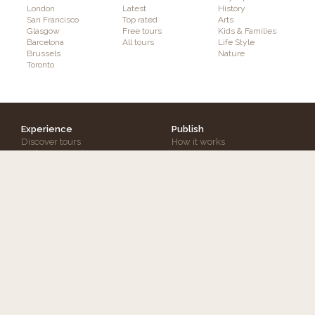
London
Latest
History
San Francisco
Top rated
Arts
Glasgow
Free tours
Kids & Families
Barcelona
All tours
Life Style
Brussels
Nature
Toronto
Experience
Publish
Discover tours
How it works
Authors
Features
Interactivity & Gaming
Augmented Reality
Plans & Pricing
Info
Follow GuidiGO
About GuidiGO
Education
Press
Community Guidelines
Terms & Conditions
Our Other Brands
Privacy Policy
senar.io
: Training in mobile AR
Contact us