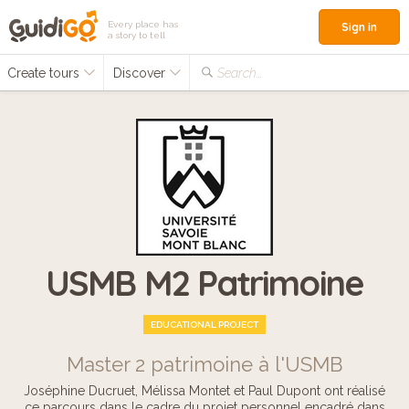
Every place has
Sign in
a story to tell
Create tours
Discover
Search...
USMB M2 Patrimoine
EDUCATIONAL PROJECT
Master 2 patrimoine à l'USMB
Joséphine Ducruet, Mélissa Montet et Paul Dupont ont réalisé
ce parcours dans le cadre du projet personnel encadré dans