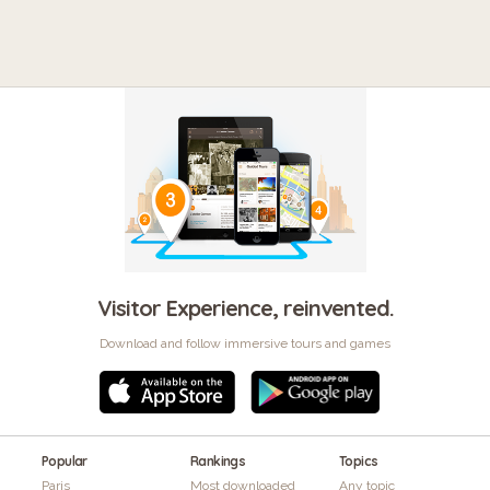
Visitor Experience, reinvented.
Download and follow immersive tours and games
Popular
Rankings
Topics
Paris
Most downloaded
Any topic