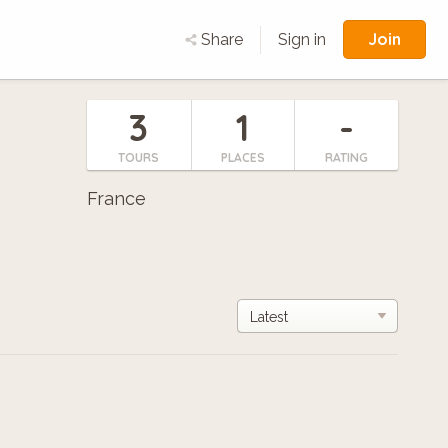
Join
Share
Sign in
3
1
-
TOURS
PLACES
RATING
France