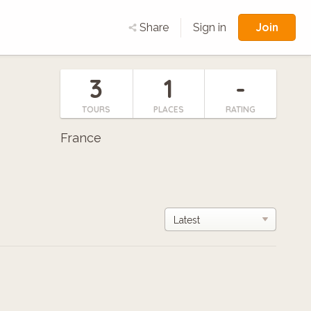
Join
Share
Sign in
3
1
-
TOURS
PLACES
RATING
France