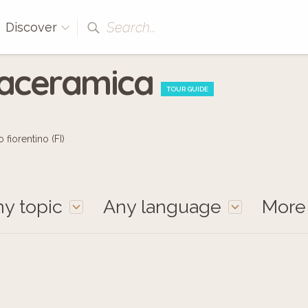
Search...
Discover
laceramica
TOUR GUIDE
fiorentino (FI)
y topic
Any language
Mor