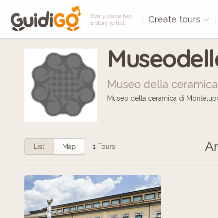
Every place has
Create tours
a story to tell
Museodel
Museo della ceramica
Museo della ceramica di Montelupo 
An
List
Map
1
Tours