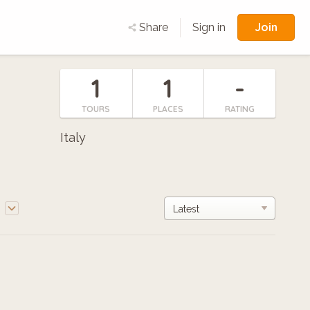
Join
Share
Sign in
1
1
-
TOURS
PLACES
RATING
Italy
e