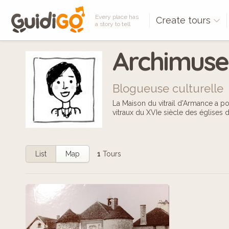
Every place has
Create tours
a story to tell
Archimuse
Blogueuse culturelle
La Maison du vitrail d'Armance a po
vitraux du XVIe siècle des églises 
List
Map
1
Tours