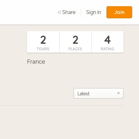
Join
Share
Sign in
2
2
4
TOURS
PLACES
RATING
France