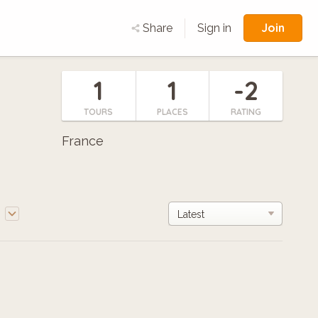
Join
Share
Sign in
1
1
-2
TOURS
PLACES
RATING
France
e