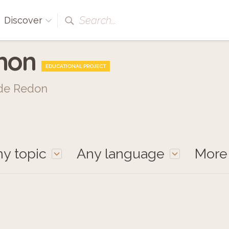
Search...
Discover
amon
EDUCATIONAL PROJECT
e de Redon
y topic
Any language
Mor