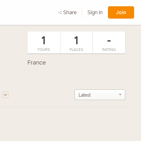
Join
Share
Sign in
1
1
-
TOURS
PLACES
RATING
France
e