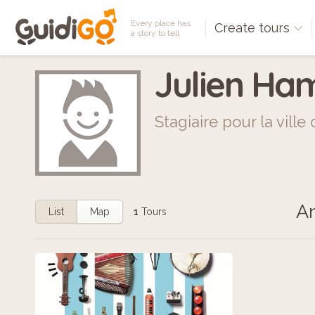
Every place has
Create tours
a story to tell
Julien H
Stagiaire pour la vill
An
List
Map
1
Tours