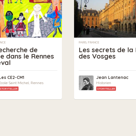
ANCE
PARIS, FRANCE
recherche de
Les secrets de la
e dans le Rennes
des Vosges
val
Les CE2-CM1
Jean Lantenac
Ecole Saint Michel, Rennes
Historien
STORYTELLER
STORYTELLER