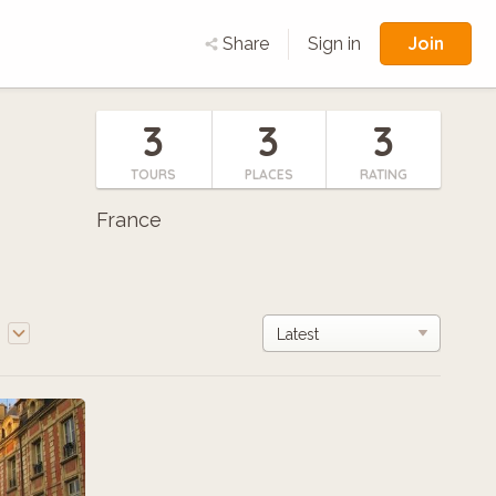
Join
Share
Sign in
3
3
3
TOURS
PLACES
RATING
France
e