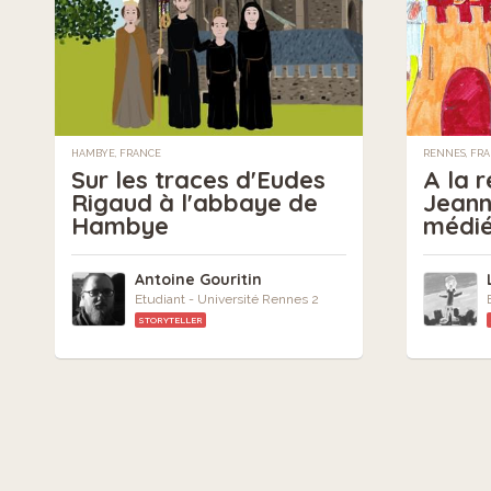
HAMBYE, FRANCE
RENNES, FR
Sur les traces d'Eudes
A la 
Rigaud à l'abbaye de
Jeann
Hambye
médié
Antoine Gouritin
Etudiant - Université Rennes 2
STORYTELLER