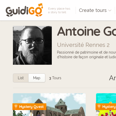
Every place has
Create tours
a story to tell
Antoine Go
Université Rennes 2
Passionné de patrimoine et de nouv
d'histoire de façon originale et ludi
An
List
Map
3
Tours
Mystery Quest
Mystery