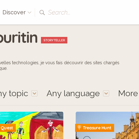
Search...
Discover
uritin
STORYTELLER
elles technologies, je vous fais découvrir des sites chargés
que.
y topic
Any language
Mor
 Quest
Treasure Hunt