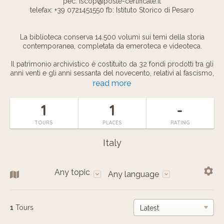
pec: iscop@poste-certificate.it
telefax: +39 0721451550 fb: Istituto Storico di Pesaro
La biblioteca conserva 14.500 volumi sui temi della storia
contemporanea, completata da emeroteca e videoteca.
Il patrimonio archivistico è costituito da 32 fondi prodotti tra gli
anni venti e gli anni sessanta del novecento, relativi al fascismo,
alla Resistenza, alla Seconda guerra mondiale, alla vita politica
read more
e sindacale nella provincia.
1
1
-
TOURS
PLACES
RATING
Italy
Any topic
Any language
1
Tours