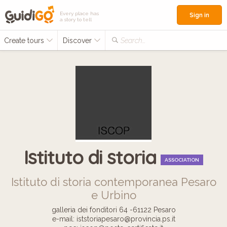
Every place has
Sign in
a story to tell
Create tours
Discover
Search...
Istituto di storia
ASSOCIATION
Istituto di storia contemporanea Pesaro
e Urbino
galleria dei fonditori 64 -61122 Pesaro
e-mail: iststoriapesaro@provincia.ps.it