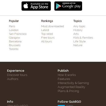
Popular
Rankings
Topics
Paris
Most downloaded
Any topic
London
Latest
History
San Francisco
Top rated
Arts
Glasgow
Free tours
Kids & Families
Barcelona
All tours
Life Style
Brussels
Nature
Toronto
Experience
Publish
Discover tours
How it works
Authors
Features
Interactivity & Gaming
Augmented Reality
Plans & Pricing
Info
Follow GuidiGO
About GuidiGO