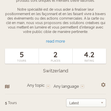
produits sont uniques et méritent d’être valorisés.
Notre spécialité est de vous aider à finaliser leur
positionnement en les façonnant et en les faisant vivre à travers
des événements ou des actions commerciales. A la carte ou
clé en main, nous vous proposons des solutions créatives qui
vous mettent en lumière et vous permettent d’interagir avec
votre public cible de manière pertinente.
Notre équipe expérimentée travaille en étroite collaboration
read more
avec vous pour s’assurer que votre événement soit un succès.
5
2
4.2
TOURS
PLACES
RATING
Switzerland
Any topic
Any language
5
Tours