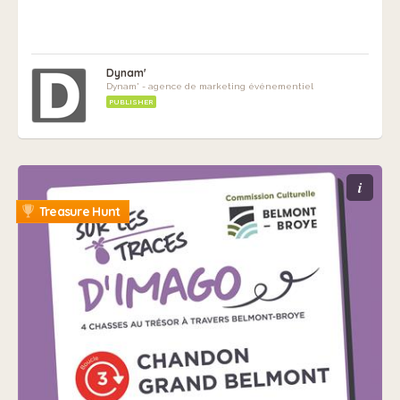
Dynam'
Dynam' - agence de marketing événementiel
PUBLISHER
i
Treasure Hunt