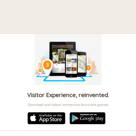
Visitor Experience, reinvented.
Download and follow immersive tours and games