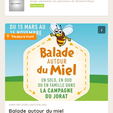
Imago, valorisation du patrimoine de Belmont-Broye
PUBLISHER
i
Treasure Hunt
JORAT-MÉZIÈRES, SWITZERLAND
Balade autour du miel