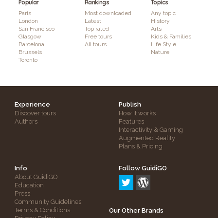
Popular
Rankings
Topics
Paris
Most downloaded
Any topic
London
Latest
History
San Francisco
Top rated
Arts
Glasgow
Free tours
Kids & Families
Barcelona
All tours
Life Style
Brussels
Nature
Toronto
Experience
Publish
Discover tours
How it works
Authors
Features
Interactivity & Gaming
Augmented Reality
Plans & Pricing
Info
Follow GuidiGO
About GuidiGO
Education
Press
Community Guidelines
Terms & Conditions
Our Other Brands