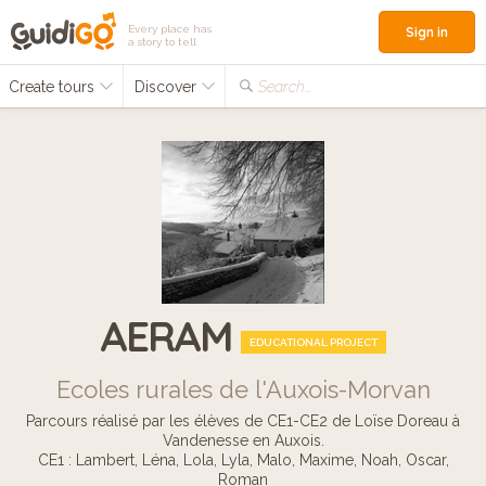
Every place has
Sign in
a story to tell
Create tours
Discover
Search...
AERAM
EDUCATIONAL PROJECT
Ecoles rurales de l'Auxois-Morvan
Parcours réalisé par les élèves de CE1-CE2 de Loïse Doreau à
Vandenesse en Auxois.
CE1 : Lambert, Léna, Lola, Lyla, Malo, Maxime, Noah, Oscar,
Roman