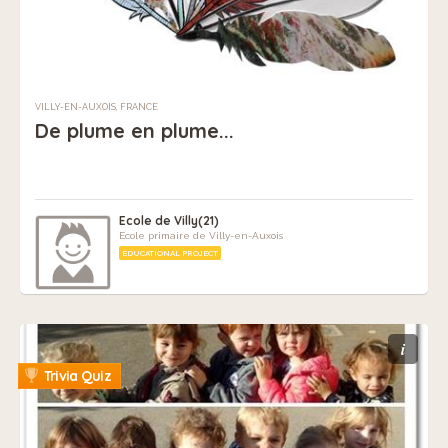
VILLY-EN-AUXOIS, FRANCE
De plume en plume...
Ecole de Villy(21)
Ecole primaire de Villy-en-Auxois
EDUCATIONAL PROJECT
i
Trivia Quiz