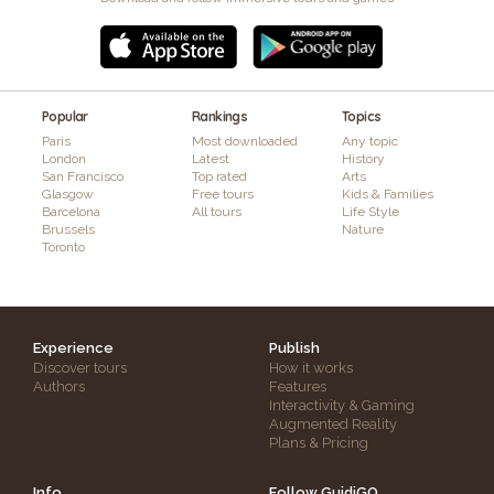
Popular
Rankings
Topics
Paris
Most downloaded
Any topic
London
Latest
History
San Francisco
Top rated
Arts
Glasgow
Free tours
Kids & Families
Barcelona
All tours
Life Style
Brussels
Nature
Toronto
Experience
Publish
Discover tours
How it works
Authors
Features
Interactivity & Gaming
Augmented Reality
Plans & Pricing
Info
Follow GuidiGO