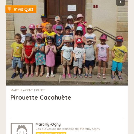
i
Trivia Quiz
MARCILLY-OGNY, FRANCE
Pirouette Cacahuète
Marcilly-Ogny
Les élèves de maternelle de Marcilly-Ogny
EDUCATIONAL PROJECT