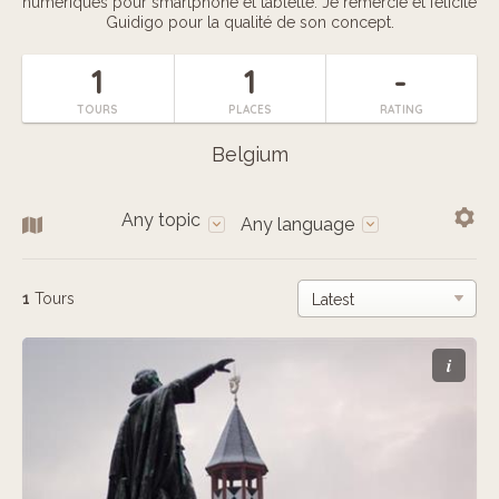
numériques pour smartphone et tablette. Je remercie et félicite
Guidigo pour la qualité de son concept.
1
1
-
TOURS
PLACES
RATING
Belgium
Any topic
Any language
1
Tours
i