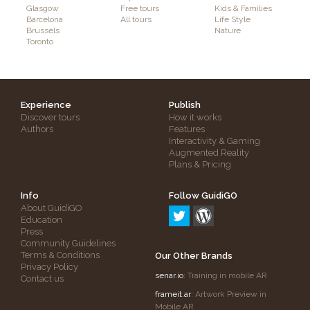
Glasgow
Free tours
Kids & Families
Barcelona
All tours
Life Style
Brussels
Nature
Toronto
Experience
Publish
Discover tours
How it works
Authors
Features
Interactivity & Gaming
Augmented Reality
Plans & Pricing
Info
Follow GuidiGO
About GuidiGO
Education
Press
Community Guidelines
Terms & Conditions
Our Other Brands
Privacy Policy
senar.io
: Training in mobile AR
Contact us
frameit.ar
: Artwork Preview in
Mobile AR