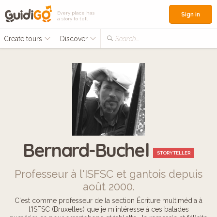
Every place has
Sign in
a story to tell
Create tours
Discover
Search...
Bernard-Buchel
STORYTELLER
Professeur à l'ISFSC et gantois depuis
août 2000.
C'est comme professeur de la section Écriture multimédia à
l'ISFSC (Bruxelles) que je m'intéresse à ces balades