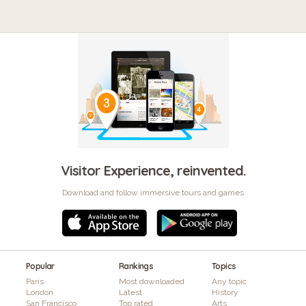
Visitor Experience, reinvented.
Download and follow immersive tours and games
Popular
Rankings
Topics
Paris
Most downloaded
Any topic
London
Latest
History
San Francisco
Top rated
Arts