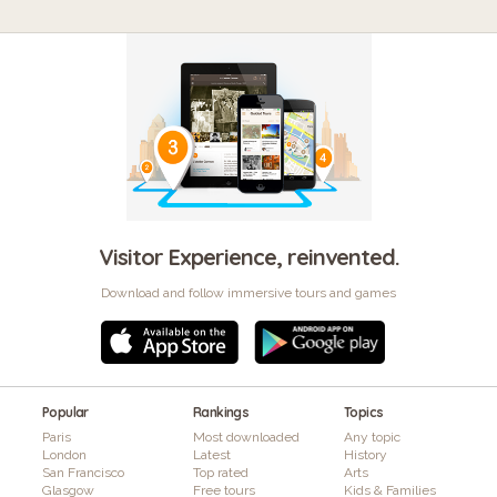
Visitor Experience, reinvented.
Download and follow immersive tours and games
Popular
Rankings
Topics
Paris
Most downloaded
Any topic
London
Latest
History
San Francisco
Top rated
Arts
Glasgow
Free tours
Kids & Families