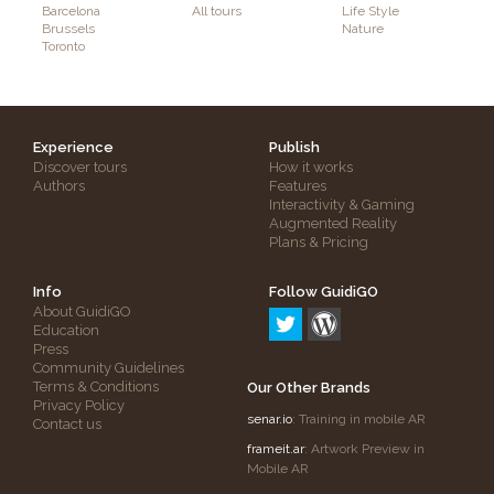
Barcelona
All tours
Life Style
Brussels
Nature
Toronto
Experience
Publish
Discover tours
How it works
Authors
Features
Interactivity & Gaming
Augmented Reality
Plans & Pricing
Info
Follow GuidiGO
About GuidiGO
Education
Press
Community Guidelines
Terms & Conditions
Our Other Brands
Privacy Policy
senar.io
: Training in mobile AR
Contact us
frameit.ar
: Artwork Preview in
Mobile AR