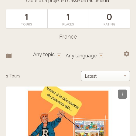
cadre d'un projet en classe de multimédia.
1
1
0
TOURS
PLACES
RATING
France
Any topic
Any language
1
Tours
i