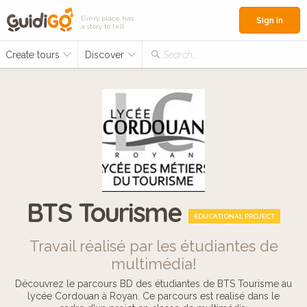
Every place has
Sign in
a story to tell
Create tours
Discover
Search...
BTS Tourisme
EDUCATIONAL PROJECT
Travail réalisé par les étudiantes de
multimédia!
Découvrez le parcours BD des étudiantes de BTS Tourisme au
lycée Cordouan à Royan. Ce parcours est realisé dans le