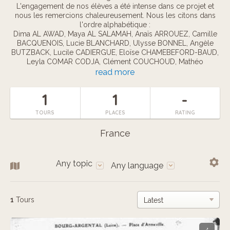
L'engagement de nos élèves a été intense dans ce projet et
nous les remercions chaleureusement. Nous les citons dans
l'ordre alphabétique :
Dima AL AWAD, Maya AL SALAMAH, Anaïs ARROUEZ, Camille
BACQUENOIS, Lucie BLANCHARD, Ulysse BONNEL, Angèle
BUTZBACK, Lucile CADIERGUE, Eloïse CHAMEBEFORD-BAUD,
Leyla COMAR CODJA, Clément COUCHOUD, Mathéo
DESMARTIN, Valentin DREVETON, Justine FAURE, Théo
read more
FERNANDEZ, Thelma GONNET, Matthias MEUNIER, Lola
PERON, Elie REBOULLET, Tao RIFFARD, Matisse TESTARD,
1
1
-
Gabin TREMOULHEAC, Tom VIALLETON.
TOURS
PLACES
RATING
Nous remercions aussi les élus de Bourg-Argental et toutes
les personnes qui ont contribué aux recherches ; Didier
France
FLEURY, Robert BOIRAYON, Philomène BARRALON.
Any topic
Any language
1
Tours