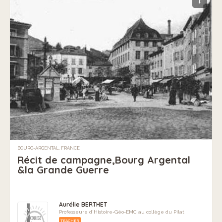
i
BOURG-ARGENTAL, FRANCE
Récit de campagne,Bourg Argental
&la Grande Guerre
Aurélie BERTHET
Professeure d'Histoire-Géo-EMC au collège du Pilat
TEACHER