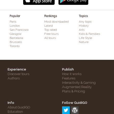
Popular
Rankings
Topics
Paris
Most downloaded
Any topic
London
Latest
History
San Francisco
Top rated
Arts
Glasgow
Free tours
Kids & Families
Barcelona
All tours
Life Style
Brussels
Nature
Toronto
Experience
Publish
Discover tours
How it works
Authors
Features
Interactivity & Gaming
Augmented Reality
Plans & Pricing
Info
Follow GuidiGO
About GuidiGO
Education