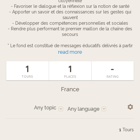
citoyenneté
- Favoriser le dialogue et la réflexion sur la notion de santé
- Apporter un savoir et des connaissances sur les gestes qui
sauvent
- Développer des compétences personnelles et sociales
- Rendre plus performant le premier maillon de la chaîne des
secours
* Le fond est constitué de messages éducatifs délivrés à partir
des multiples expériences des intervenants dans le domaine
read more
de l’éducation, de la psychologie et du secourisme.
1
1
-
* La forme est de sensibiliser les enfants en tant que citoyens
et leur permettre, après un enseignement préalable, d’effectuer
TOURS
PLACES
RATING
les premiers gestes de secours. La progression proposée aux
enfants tient compte de leur développement cognitif et
France
psychomoteur ainsi que de leur rythme d’accès à l’autonomie
Any topic
Any language
1
Tours