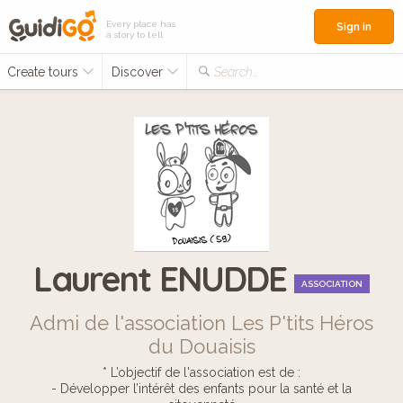
Every place has
Sign in
a story to tell
Create tours
Discover
Search...
Laurent ENUDDE
ASSOCIATION
Admi de l'association Les P'tits Héros
du Douaisis
* L’objectif de l'association est de :
- Développer l’intérêt des enfants pour la santé et la