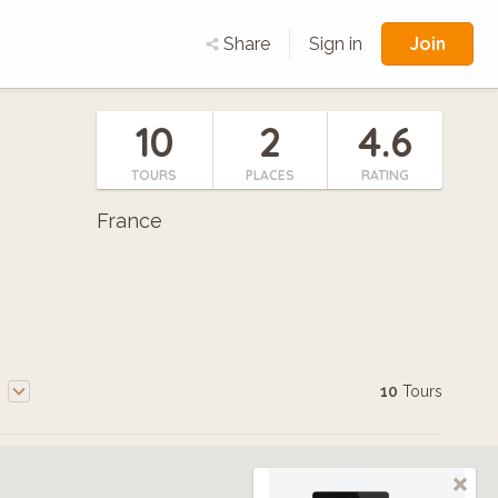
Join
Share
Sign in
10
2
4.6
TOURS
PLACES
RATING
France
e
10
Tours