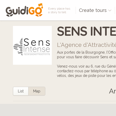
Every place has
Create tours
a story to tell
SENS INT
L'Agence d'Attractivit
Aux portes de la Bourgogne, l’Offi
pour vous faire découvrir Sens et s
Venez-nous voir au 6, rue du Généra
contactez-nous par téléphone au 03
vélos, des jeux de piste pour les en
An
List
Map