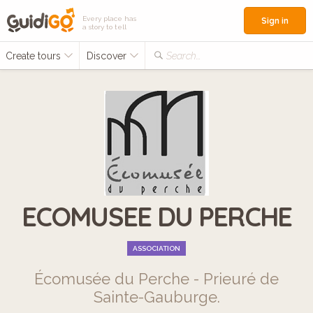
Every place has
Sign in
a story to tell
Create tours
Discover
Search...
ECOMUSEE DU PERCHE
ASSOCIATION
Écomusée du Perche - Prieuré de
Sainte-Gauburge.