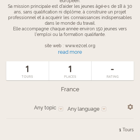
européen.
Sa mission principale est d'aider les jeunes âgé·e·s de 18 à 30
ans, sans qualification ni diplôme, à construire un projet
professionnel et à acquérir les connaissances indispensables
dans le monde du travail.
Elle accompagne chaque année environ 150 jeunes vers
l'emploi ou la formation qualifiante.
site web : www.e2cel.org
twitter : twitter.com/E2CEL
read more
facebook : www.facebook.com/E2CEL.Nantes
1
1
-
TOURS
PLACES
RATING
France
Any topic
Any language
1
Tours