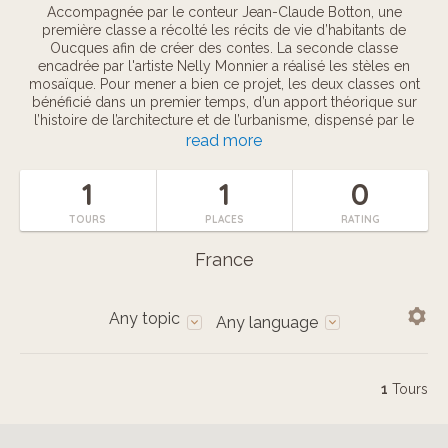
Accompagnée par le conteur Jean-Claude Botton, une
première classe a récolté les récits de vie d’habitants de
Oucques afin de créer des contes. La seconde classe
encadrée par l'artiste Nelly Monnier a réalisé les stèles en
mosaïque. Pour mener a bien ce projet, les deux classes ont
bénéficié dans un premier temps, d’un apport théorique sur
l’histoire de l’architecture et de l’urbanisme, dispensé par le
Conseil d’Architecture, d’Urbanisme et de l’Environnement
read more
(CAUE). Plusieurs visites ont également ponctué l’itinéraire du
projet : la visite de la maison de la Beauce à Orgères-en-
1
1
0
Beauce, du Centre d’Interprétation de l’Architecture et du
Patrimoine de Vendôme et les archives départementales du
TOURS
PLACES
RATING
Loir-et-Cher.
France
Any topic
Any language
1
Tours