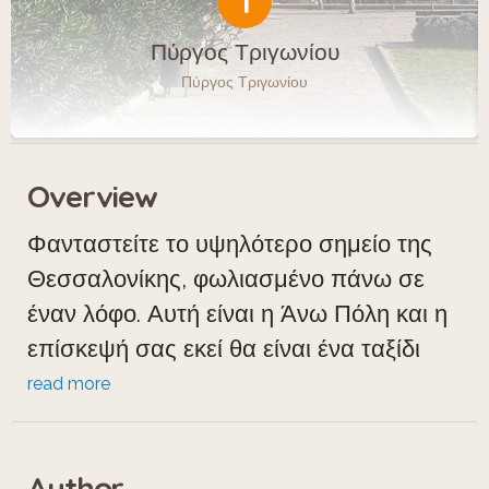
1
Πύργος Τριγωνίου
Πύργος Τριγωνίου
Overview
Φανταστείτε το υψηλότερο σημείο της
Θεσσαλονίκης, φωλιασμένο πάνω σε
έναν λόφο. Αυτή είναι η Άνω Πόλη και η
επίσκεψή σας εκεί θα είναι ένα ταξίδι
στον χρόνο!
read more
Θα βρείτε:
α) Μικρά, πλακόστρωτα δρομάκια που
Author
ελίσσονται μέσα στις γειτονιές.