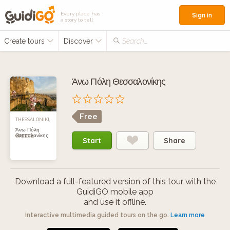
Every place has
Sign in
a story to tell
Create tours
Discover
Search...
Άνω Πόλη Θεσσαλονίκης
Free
THESSALONIKI,
Άνω Πόλη
Θεσσαλονίκης
GREECE
Start
Share
Download a full-featured version of this tour with the
GuidiGO mobile app
and use it offline.
Interactive multimedia guided tours on the go.
Learn more