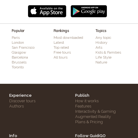
Popular
Rankings
Topics
Paris
Most downloaded
Any topic
London
Latest
History
San Francisco
Top rated
Arts
Glasgow
Free tours
Kids & Families
Barcelona
All tours
Life Style
Brussels
Nature
Toronto
Experience
Publish
Discover tours
How it works
Authors
Features
Interactivity & Gaming
Augmented Reality
Plans & Pricing
Info
Follow GuidiGO