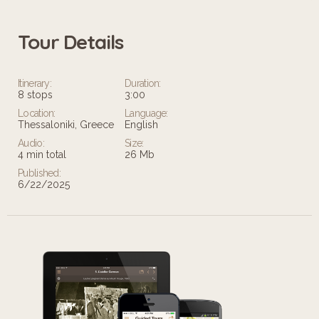
Tour Details
Itinerary:
Duration:
8 stops
3:00
Location:
Language:
Thessaloniki, Greece
English
Audio:
Size:
4 min total
26 Mb
Published:
6/22/2025