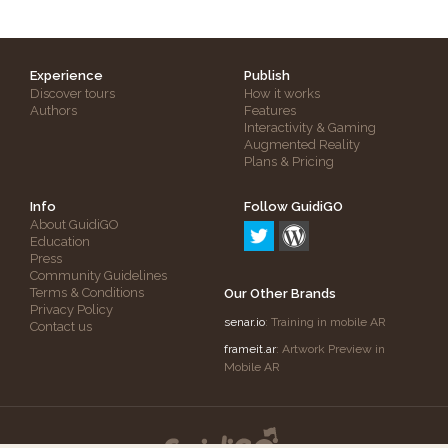
Experience
Publish
Discover tours
How it works
Authors
Features
Interactivity & Gaming
Augmented Reality
Plans & Pricing
Info
Follow GuidiGO
About GuidiGO
Education
Press
Community Guidelines
Terms & Conditions
Our Other Brands
Privacy Policy
senar.io
: Training in mobile AR
Contact us
frameit.ar
: Artwork Preview in
Mobile AR