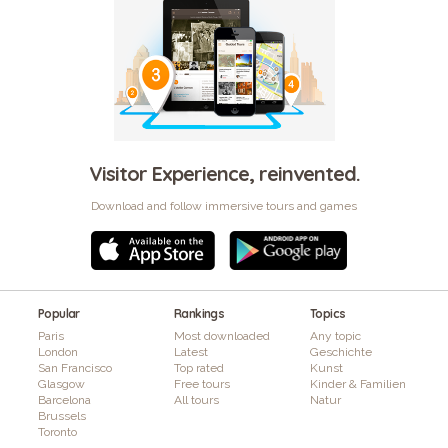
Visitor Experience, reinvented.
Download and follow immersive tours and games
Popular
Rankings
Topics
Paris
Most downloaded
Any topic
London
Latest
Geschichte
San Francisco
Top rated
Kunst
Glasgow
Free tours
Kinder & Familien
Barcelona
All tours
Natur
Brussels
Toronto