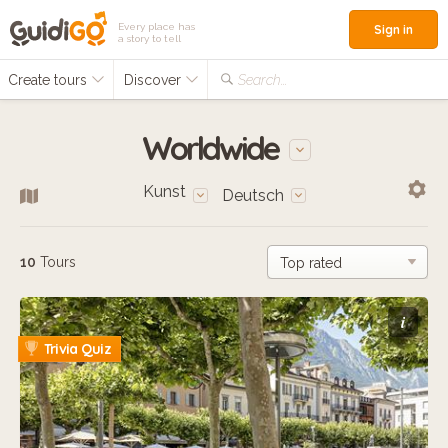
Every place has
Sign in
a story to tell
Create tours
Discover
Search...
Worldwide
Kunst
Deutsch
10
Tours
i
Trivia Quiz