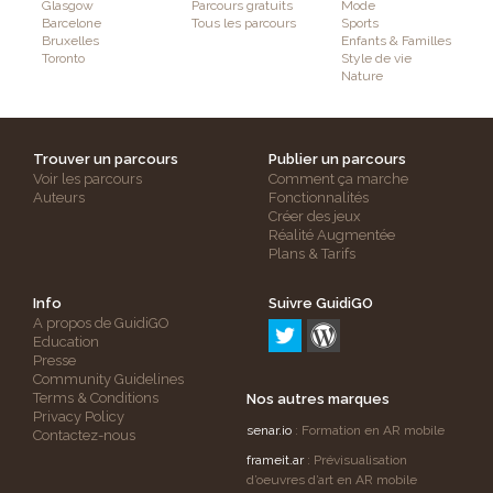
Glasgow
Parcours gratuits
Mode
Barcelone
Tous les parcours
Sports
Bruxelles
Enfants & Familles
Toronto
Style de vie
Nature
Trouver un parcours
Publier un parcours
Voir les parcours
Comment ça marche
Auteurs
Fonctionnalités
Créer des jeux
Réalité Augmentée
Plans & Tarifs
Info
Suivre GuidiGO
A propos de GuidiGO
Education
Presse
Community Guidelines
Terms & Conditions
Nos autres marques
Privacy Policy
senar.io
: Formation en AR mobile
Contactez-nous
frameit.ar
: Prévisualisation
d’oeuvres d’art en AR mobile