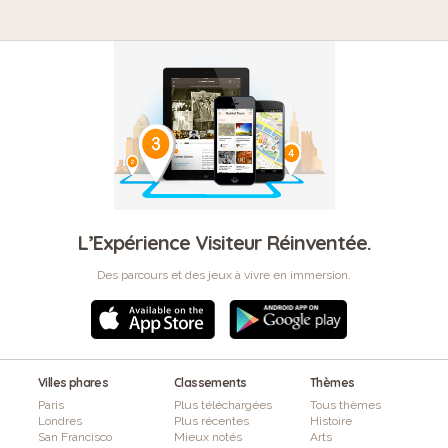
L’Expérience Visiteur Réinventée.
Des parcours et des jeux à vivre en immersion.
Villes phares
Classements
Thèmes
Paris
Plus téléchargées
Tous thèmes
Londres
Plus récentes
Histoire
San Francisco
Mieux notés
Arts