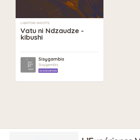
LABATTOIR, MAYOTTE
Vatu ni Ndzaudze -
kibushi
Sisygambis
Sisygambis
ASSOCIATION