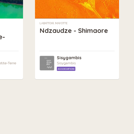
LABATTOIR, MAYOTTE
Ndzaudze - Shimaore
e-
Sisygambis
tite-Terre
Sisygambis
ASSOCIATION