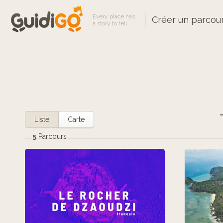
Every place has
Créer un parcou
a story to tell
Liste
Carte
5
Parcours