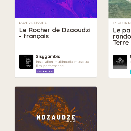
LABATTOIR, MAYOTTE
LABATTOIR, 
Le Rocher de Dzaoudzi
Le pa
- français
rando
Terre
Sisygambis
Installation-multimedia-musique-
film-performance.
ASSOCIATION