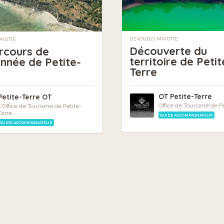
DZAOUDZI, MAYOTTE
MAYOTTE
Découverte du
rcours de
territoire de Petit
nnée de Petite-
Terre
OT Petite-Terre
Petite-Terre OT
Office de Tourisme de Pe
L'Office de Tourisme de Petite-
Terre
GUIDE ACCOMPAGNATEUR
GUIDE ACCOMPAGNATEUR