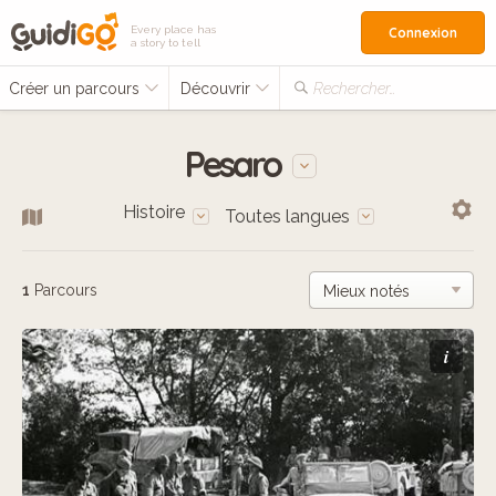
Every place has
Connexion
a story to tell
Créer un parcours
Découvrir
Rechercher…
Pesaro
Histoire
Toutes langues
1
Parcours
i