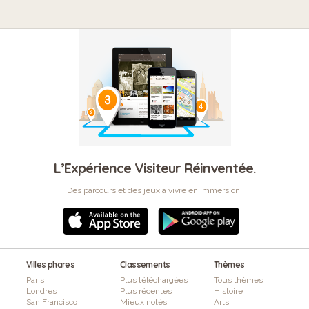
L’Expérience Visiteur Réinventée.
Des parcours et des jeux à vivre en immersion.
Villes phares
Classements
Thèmes
Paris
Plus téléchargées
Tous thèmes
Londres
Plus récentes
Histoire
San Francisco
Mieux notés
Arts