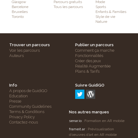
Glasgow
Parcours gratuits
Mode
Barcelone
Tous les parcours
Sports
Bruxelles
Enfants & Familles
Toronto
Style de vie
Nature
Trouver un parcours
Publier un parcours
Voir les parcours
Comment ça marche
Auteurs
Fonctionnalités
Créer des jeux
Réalité Augmentée
Plans & Tarifs
Info
Suivre GuidiGO
A propos de GuidiGO
Education
Presse
Community Guidelines
Terms & Conditions
Nos autres marques
Privacy Policy
senar.io
: Formation en AR mobile
Contactez-nous
frameit.ar
: Prévisualisation
d’oeuvres d’art en AR mobile