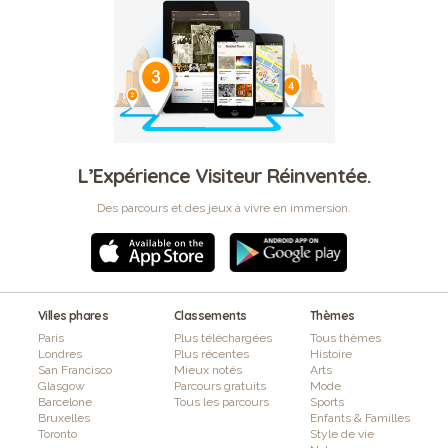
L’Expérience Visiteur Réinventée.
Des parcours et des jeux à vivre en immersion.
Villes phares
Classements
Thèmes
Paris
Plus téléchargées
Tous thèmes
Londres
Plus récentes
Histoire
San Francisco
Mieux notés
Arts
Glasgow
Parcours gratuits
Mode
Barcelone
Tous les parcours
Sports
Bruxelles
Enfants & Familles
Toronto
Style de vie