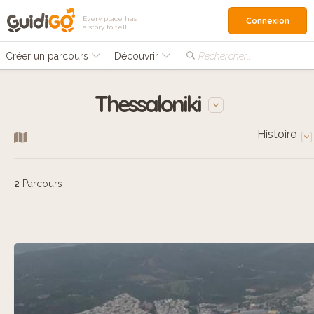
Every place has
Connexion
a story to tell
Créer un parcours
Découvrir
Rechercher…
Thessaloniki
Histoire
2
Parcours