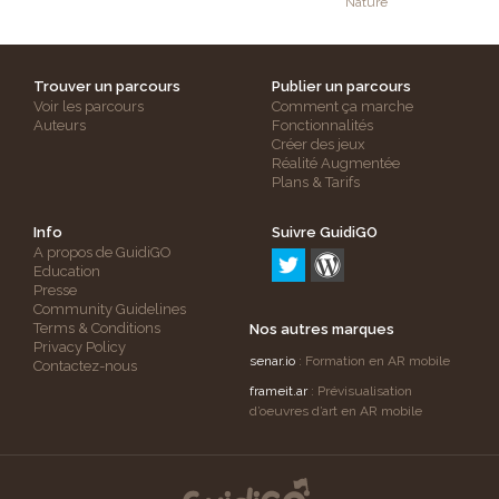
Nature
Trouver un parcours
Publier un parcours
Voir les parcours
Comment ça marche
Auteurs
Fonctionnalités
Créer des jeux
Réalité Augmentée
Plans & Tarifs
Info
Suivre GuidiGO
A propos de GuidiGO
Education
Presse
Community Guidelines
Terms & Conditions
Nos autres marques
Privacy Policy
senar.io
: Formation en AR mobile
Contactez-nous
frameit.ar
: Prévisualisation
d’oeuvres d’art en AR mobile