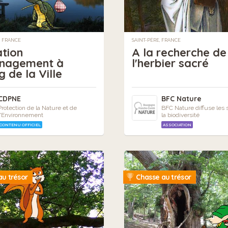
, FRANCE
SAINT-PÈRE, FRANCE
tion
A la recherche de
nagement à
l'herbier sacré
g de la Ville
CDPNE
BFC Nature
Protection de la Nature et de
BFC Nature diffuse les s
l'Environnement
la biodiversité
CONTENU OFFICIEL
ASSOCIATION
u trésor
Chasse au trésor