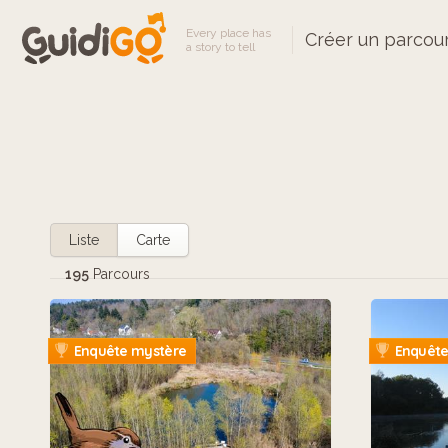
Every place has
Créer un parcou
a story to tell
Liste
Carte
195
Parcours
Enquête mystère
Enquête