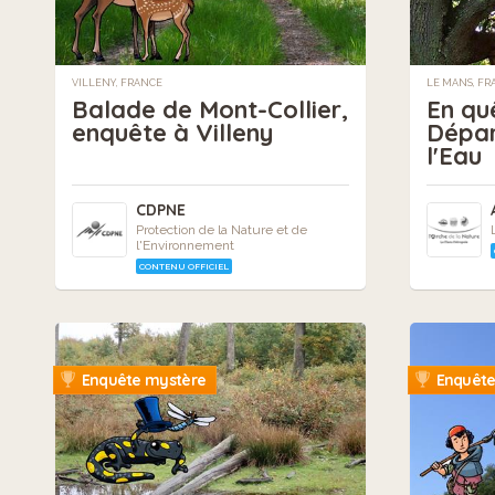
VILLENY, FRANCE
LE MANS, FR
Balade de Mont-Collier,
En qu
enquête à Villeny
Dépar
l'Eau
CDPNE
Protection de la Nature et de
l'Environnement
CONTENU OFFICIEL
Enquête mystère
Enquête