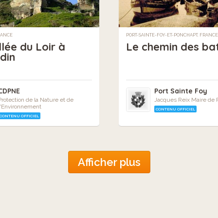
RANCE
PORT-SAINTE-FOY-ET-PONCHAPT, FRANCE
lée du Loir à
Le chemin des bat
din
CDPNE
Port Sainte Foy
Protection de la Nature et de
Jacques Reix Maire de P
l'Environnement
CONTENU OFFICIEL
CONTENU OFFICIEL
Afficher plus