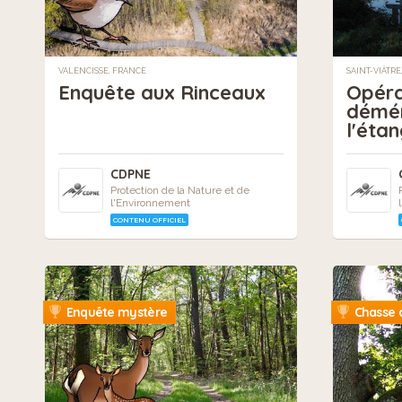
VALENCISSE, FRANCE
SAINT-VIÂTRE
Enquête aux Rinceaux
Opéra
démé
l'étan
CDPNE
Protection de la Nature et de
l'Environnement
CONTENU OFFICIEL
Enquête mystère
Chasse a