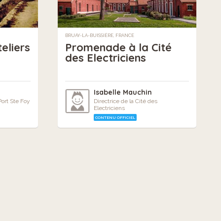
BRUAY-LA-BUISSIÈRE, FRANCE
eliers
Promenade à la Cité
des Electriciens
Isabelle Mauchin
ort Ste Foy
Directrice de la Cité des
Electriciens
CONTENU OFFICIEL