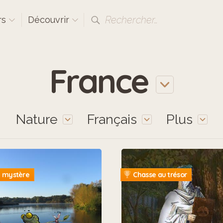
Rechercher…
rs
Découvrir
France
Nature
Français
Plus
 mystère
Chasse au trésor