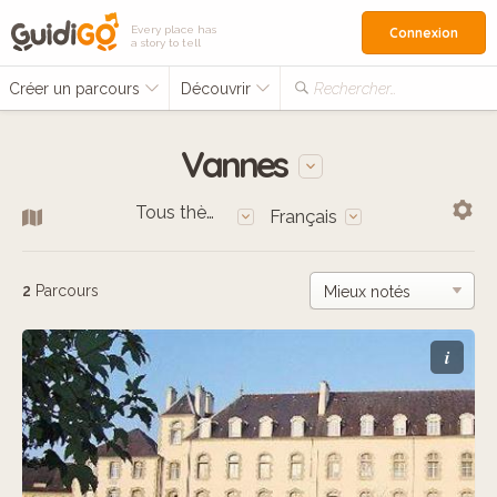
Every place has
Connexion
a story to tell
Créer un parcours
Découvrir
Rechercher…
Vannes
Tous thèmes
Français
2
Parcours
i