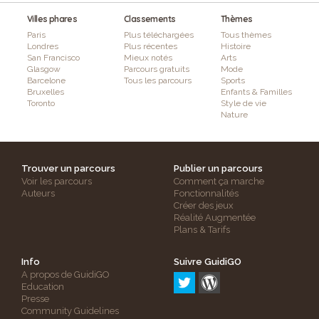
Villes phares
Classements
Thèmes
Paris
Plus téléchargées
Tous thèmes
Londres
Plus récentes
Histoire
San Francisco
Mieux notés
Arts
Glasgow
Parcours gratuits
Mode
Barcelone
Tous les parcours
Sports
Bruxelles
Enfants & Familles
Toronto
Style de vie
Nature
Trouver un parcours
Publier un parcours
Voir les parcours
Comment ça marche
Auteurs
Fonctionnalités
Créer des jeux
Réalité Augmentée
Plans & Tarifs
Info
Suivre GuidiGO
A propos de GuidiGO
Education
Presse
Community Guidelines