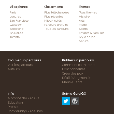
Villes phares
Classements
Thèmes
Paris
Plus téléchargées
Tous thèmes
Londres
Plus récentes
Histoire
San Francisco
Mieux notés
Arts
Glasgow
Parcours gratuits
Mode
Barcelone
Tous les parcours
Sports
Bruxelles
Enfants & Familles
Toronto
Style de vie
Nature
Trouver un parcours
Publier un parcours
Voir les parcours
Comment ça marche
Auteurs
Fonctionnalités
Créer des jeux
Réalité Augmentée
Plans & Tarifs
Info
Suivre GuidiGO
A propos de GuidiGO
Education
Presse
Community Guidelines