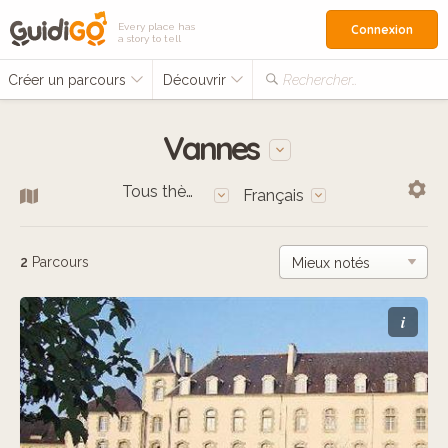
Every place has
Connexion
a story to tell
Créer un parcours
Découvrir
Rechercher…
Vannes
Tous thèmes
Français
2
Parcours
i