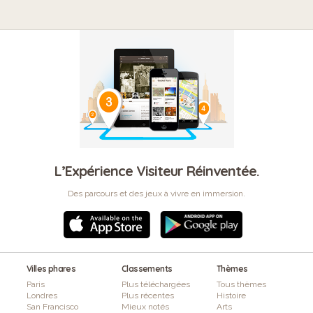
L’Expérience Visiteur Réinventée.
Des parcours et des jeux à vivre en immersion.
Villes phares
Classements
Thèmes
Paris
Plus téléchargées
Tous thèmes
Londres
Plus récentes
Histoire
San Francisco
Mieux notés
Arts