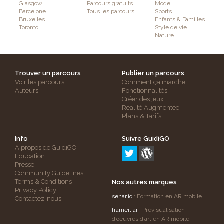
Glasgow
Parcours gratuits
Mode
Barcelone
Tous les parcours
Sports
Bruxelles
Enfants & Familles
Toronto
Style de vie
Nature
Trouver un parcours
Publier un parcours
Voir les parcours
Comment ça marche
Auteurs
Fonctionnalités
Créer des jeux
Réalité Augmentée
Plans & Tarifs
Info
Suivre GuidiGO
A propos de GuidiGO
Education
Presse
Community Guidelines
Terms & Conditions
Nos autres marques
Privacy Policy
senar.io
: Formation en AR mobile
Contactez-nous
frameit.ar
: Prévisualisation
d’oeuvres d’art en AR mobile