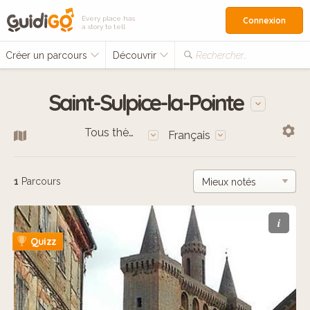
Every place has
Connexion
a story to tell
Créer un parcours
Découvrir
Rechercher…
Saint-Sulpice-la-Pointe
Tous thèmes
Français
1
Parcours
i
Quizz