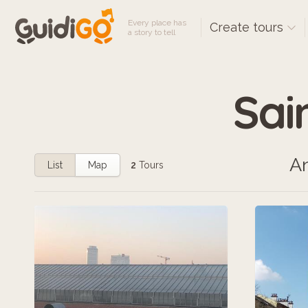
Every place has
Create tours
a story to tell
Sai
An
List
Map
2
Tours