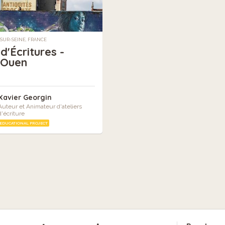
SUR-SEINE, FRANCE
 d'Écritures -
-Ouen
Xavier Georgin
Auteur et Animateur d'ateliers
d'écriture
EDUCATIONAL PROJECT