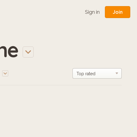
Join
Sign in
ne
e