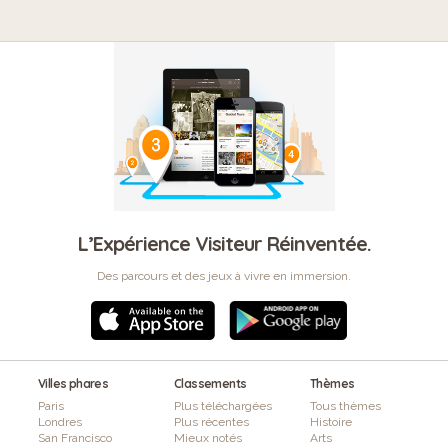
L’Expérience Visiteur Réinventée.
Des parcours et des jeux à vivre en immersion.
Villes phares
Classements
Thèmes
Paris
Plus téléchargées
Tous thèmes
Londres
Plus récentes
Histoire
San Francisco
Mieux notés
Arts