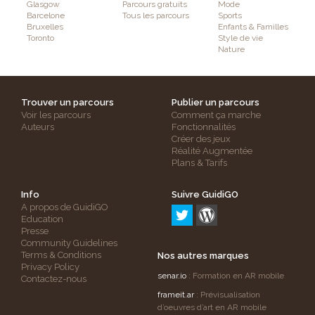
Glasgow
Parcours gratuits
Mode
Barcelone
Tous les parcours
Sports
Bruxelles
Enfants & Familles
Toronto
Style de vie
Nature
Trouver un parcours
Publier un parcours
Voir les parcours
Comment ça marche
Auteurs
Fonctionnalités
Créer des jeux
Réalité Augmentée
Plans & Tarifs
Info
Suivre GuidiGO
A propos de GuidiGO
Education
Presse
Community Guidelines
Terms & Conditions
Nos autres marques
Privacy Policy
senar.io
: Formation en AR mobile
Contactez-nous
frameit.ar
: Prévisualisation
d’oeuvres d’art en AR mobile