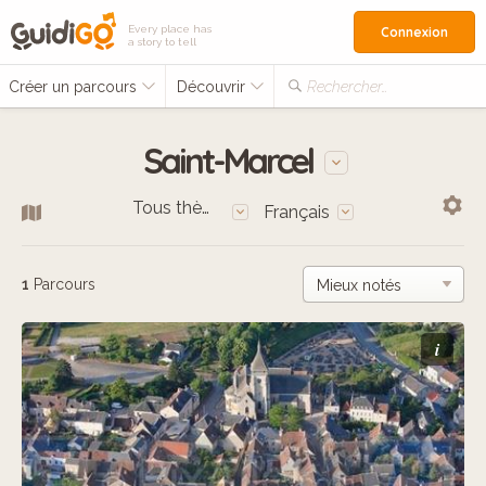
Every place has
Connexion
a story to tell
Créer un parcours
Découvrir
Rechercher…
Saint-Marcel
Tous thèmes
Français
1
Parcours
i