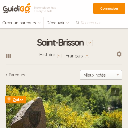
Every place has
Connexion
a story to tell
Créer un parcours
Découvrir
Rechercher…
Saint-Brisson
Histoire
Français
1
Parcours
i
Quizz