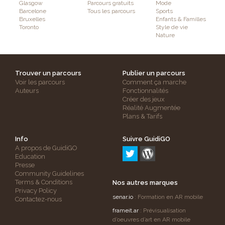
Glasgow
Parcours gratuits
Mode
Barcelone
Tous les parcours
Sports
Bruxelles
Enfants & Familles
Toronto
Style de vie
Nature
Trouver un parcours
Publier un parcours
Voir les parcours
Comment ça marche
Auteurs
Fonctionnalités
Créer des jeux
Réalité Augmentée
Plans & Tarifs
Info
Suivre GuidiGO
A propos de GuidiGO
Education
Presse
Community Guidelines
Terms & Conditions
Nos autres marques
Privacy Policy
senar.io
: Formation en AR mobile
Contactez-nous
frameit.ar
: Prévisualisation
d’oeuvres d’art en AR mobile