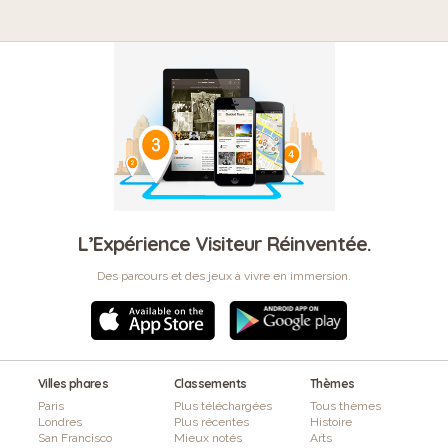
L’Expérience Visiteur Réinventée.
Des parcours et des jeux à vivre en immersion.
Villes phares
Classements
Thèmes
Paris
Plus téléchargées
Tous thèmes
Londres
Plus récentes
Histoire
San Francisco
Mieux notés
Arts