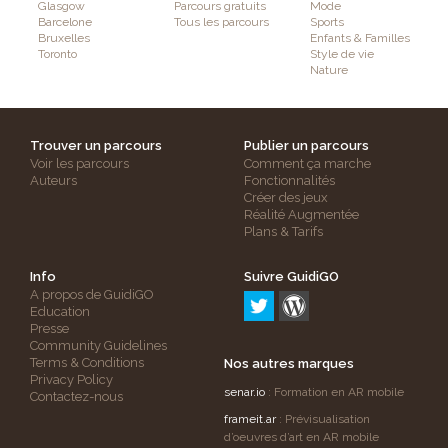
Glasgow
Parcours gratuits
Mode
Barcelone
Tous les parcours
Sports
Bruxelles
Enfants & Familles
Toronto
Style de vie
Nature
Trouver un parcours
Publier un parcours
Voir les parcours
Comment ça marche
Auteurs
Fonctionnalités
Créer des jeux
Réalité Augmentée
Plans & Tarifs
Info
Suivre GuidiGO
A propos de GuidiGO
Education
Presse
Community Guidelines
Terms & Conditions
Nos autres marques
Privacy Policy
senar.io
: Formation en AR mobile
Contactez-nous
frameit.ar
: Prévisualisation
d’oeuvres d’art en AR mobile