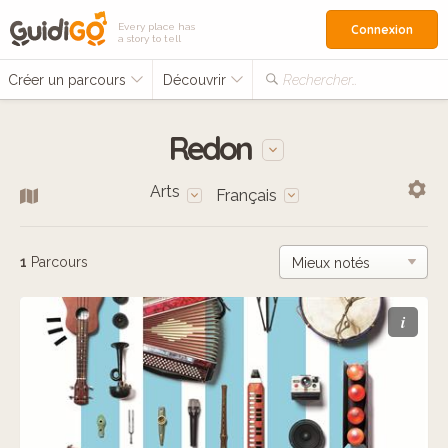
Every place has
Connexion
a story to tell
Créer un parcours
Découvrir
Rechercher…
Redon
Arts
Français
1
Parcours
i