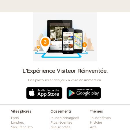
L’Expérience Visiteur Réinventée.
Des parcours et des jeux à vivre en immersion.
Villes phares
Classements
Thèmes
Paris
Plus téléchargées
Tous thèmes
Londres
Plus récentes
Histoire
San Francisco
Mieux notés
Arts