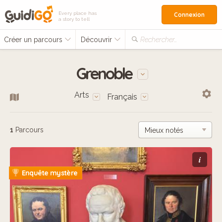
Every place has
Connexion
a story to tell
Créer un parcours
Découvrir
Rechercher…
Grenoble
Arts
Français
1
Parcours
i
Enquête mystère