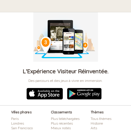
L’Expérience Visiteur Réinventée.
Des parcours et des jeux à vivre en immersion.
Villes phares
Classements
Thèmes
Paris
Plus téléchargées
Tous thèmes
Londres
Plus récentes
Histoire
San Francisco
Mieux notés
Arts