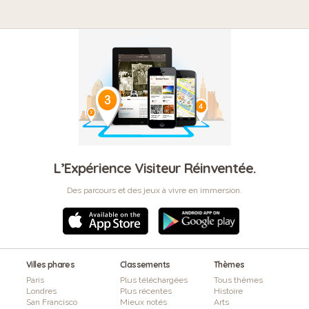
L’Expérience Visiteur Réinventée.
Des parcours et des jeux à vivre en immersion.
Villes phares
Classements
Thèmes
Paris
Plus téléchargées
Tous thèmes
Londres
Plus récentes
Histoire
San Francisco
Mieux notés
Arts