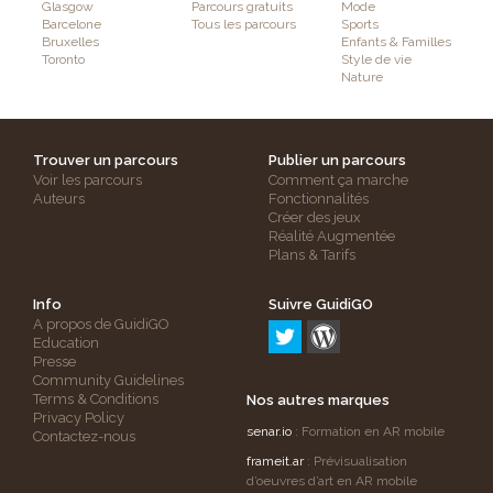
Glasgow
Parcours gratuits
Mode
Barcelone
Tous les parcours
Sports
Bruxelles
Enfants & Familles
Toronto
Style de vie
Nature
Trouver un parcours
Publier un parcours
Voir les parcours
Comment ça marche
Auteurs
Fonctionnalités
Créer des jeux
Réalité Augmentée
Plans & Tarifs
Info
Suivre GuidiGO
A propos de GuidiGO
Education
Presse
Community Guidelines
Terms & Conditions
Nos autres marques
Privacy Policy
senar.io
: Formation en AR mobile
Contactez-nous
frameit.ar
: Prévisualisation
d’oeuvres d’art en AR mobile