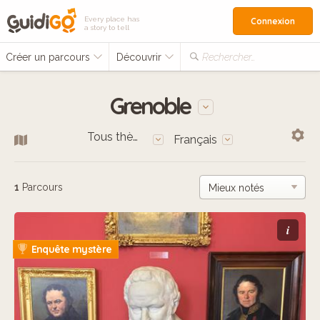
Every place has
Connexion
a story to tell
Créer un parcours
Découvrir
Rechercher…
Grenoble
Tous thèmes
Français
1
Parcours
i
Enquête mystère