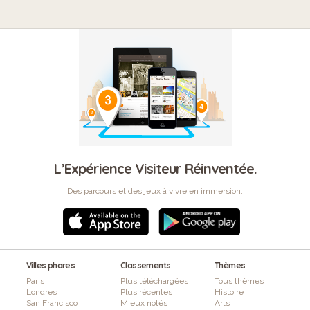
L’Expérience Visiteur Réinventée.
Des parcours et des jeux à vivre en immersion.
Villes phares
Classements
Thèmes
Paris
Plus téléchargées
Tous thèmes
Londres
Plus récentes
Histoire
San Francisco
Mieux notés
Arts