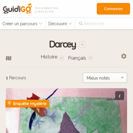
Every place has
Connexion
a story to tell
Créer un parcours
Découvrir
Rechercher…
Darcey
Histoire
Français
1
Parcours
i
Enquête mystère