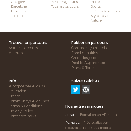
Glasgow
Parcours gratuits
Mode
Barcelone
Tous les parcours
Sports
Bruxelles
Enfants & Familles
Toronto
Style de vie
Nature
Trouver un parcours
Publier un parcours
Voir les parcours
Comment ça marche
Auteurs
Fonctionnalités
Créer des jeux
Réalité Augmentée
Plans & Tarifs
Info
Suivre GuidiGO
A propos de GuidiGO
Education
Presse
Community Guidelines
Terms & Conditions
Nos autres marques
Privacy Policy
senar.io
: Formation en AR mobile
Contactez-nous
frameit.ar
: Prévisualisation
d’oeuvres d’art en AR mobile