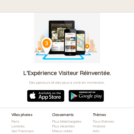
L’Expérience Visiteur Réinventée.
Des parcours et des jeux à vivre en immersion.
Villes phares
Classements
Thèmes
Paris
Plus téléchargées
Tous thèmes
Londres
Plus récentes
Histoire
San Francisco
Mieux notés
Arts