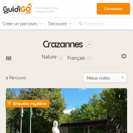
Every place has
Connexion
a story to tell
Créer un parcours
Découvrir
Rechercher…
Crazannes
Nature
Français
1
Parcours
i
Enquête mystère