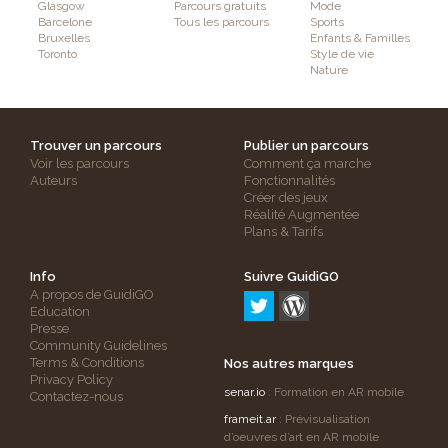
Glasgow
Parcours gratuits
Mode
Barcelone
Tous les parcours
Sports
Bruxelles
Enfants & Familles
Toronto
Style de vie
Nature
Trouver un parcours
Publier un parcours
Voir les parcours
Comment ça marche
Auteurs
Fonctionnalités
Créer des jeux
Réalité Augmentée
Plans & Tarifs
Info
Suivre GuidiGO
A propos de GuidiGO
Education
Presse
Community Guidelines
Terms & Conditions
Nos autres marques
Privacy Policy
senar.io
: Formation en AR mobile
Contactez-nous
frameit.ar
: Prévisualisation
d’oeuvres d’art en AR mobile