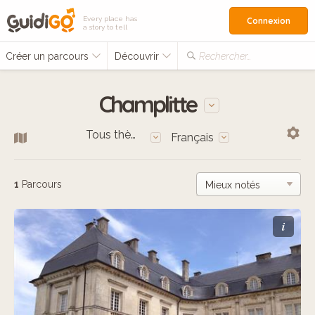
Every place has
Connexion
a story to tell
Créer un parcours
Découvrir
Rechercher…
Champlitte
Tous thèmes
Français
1
Parcours
i