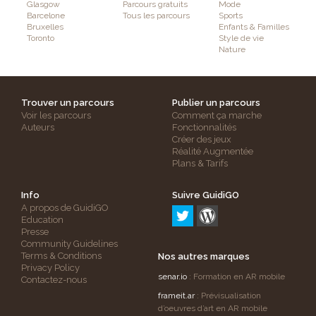
Glasgow
Parcours gratuits
Mode
Barcelone
Tous les parcours
Sports
Bruxelles
Enfants & Familles
Toronto
Style de vie
Nature
Trouver un parcours
Publier un parcours
Voir les parcours
Comment ça marche
Auteurs
Fonctionnalités
Créer des jeux
Réalité Augmentée
Plans & Tarifs
Info
Suivre GuidiGO
A propos de GuidiGO
Education
Presse
Community Guidelines
Terms & Conditions
Nos autres marques
Privacy Policy
senar.io
: Formation en AR mobile
Contactez-nous
frameit.ar
: Prévisualisation
d’oeuvres d’art en AR mobile