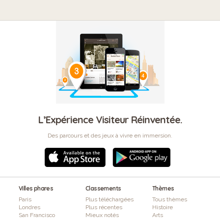
L’Expérience Visiteur Réinventée.
Des parcours et des jeux à vivre en immersion.
Villes phares
Classements
Thèmes
Paris
Plus téléchargées
Tous thèmes
Londres
Plus récentes
Histoire
San Francisco
Mieux notés
Arts