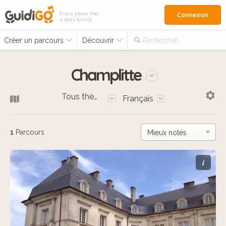
Every place has
Connexion
a story to tell
Créer un parcours
Découvrir
Rechercher…
Champlitte
Tous thèmes
Français
1
Parcours
i