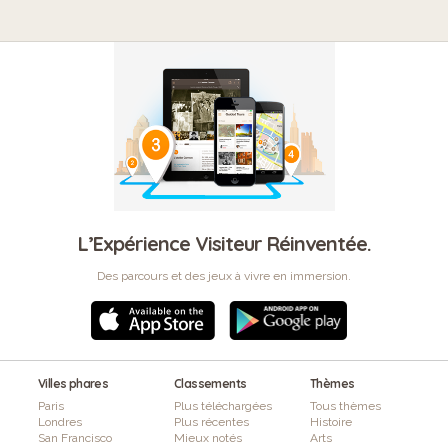
L’Expérience Visiteur Réinventée.
Des parcours et des jeux à vivre en immersion.
Villes phares
Classements
Thèmes
Paris
Plus téléchargées
Tous thèmes
Londres
Plus récentes
Histoire
San Francisco
Mieux notés
Arts