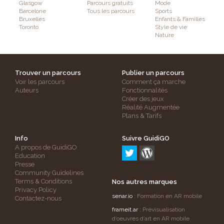
Glasgow
Parcours gratuits
Mode
Barcelone
Tous les parcours
Sports
Bruxelles
Enfants & Familles
Toronto
Style de vie
Nature
Trouver un parcours
Publier un parcours
Voir les parcours
Comment ça marche
Auteurs
Fonctionnalités
Créer des jeux
Réalité Augmentée
Plans & Tarifs
Info
Suivre GuidiGO
A propos de GuidiGO
Education
Presse
Community Guidelines
Terms & Conditions
Nos autres marques
Privacy Policy
senar.io
: Formation en AR mobile
Contactez-nous
frameit.ar
: Prévisualisation
d’oeuvres d’art en AR mobile