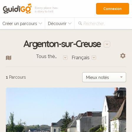
Every place has
Connexion
a story to tell
Créer un parcours
Découvrir
Rechercher…
Argenton-sur-Creuse
Tous thèmes
Français
1
Parcours
i