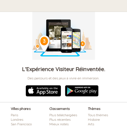
L’Expérience Visiteur Réinventée.
Des parcours et des jeux à vivre en immersion.
Villes phares
Classements
Thèmes
Paris
Plus téléchargées
Tous thèmes
Londres
Plus récentes
Histoire
San Francisco
Mieux notés
Arts