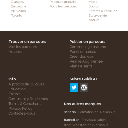
Glasgow
Parcours gratuits
Mode
Barcelone
Tous les parcours
Sports
Bruxelles
Enfants & Familles
Toronto
Style de vie
Nature
Trouver un parcours
Publier un parcours
Voir les parcours
Comment ça marche
Auteurs
Fonctionnalités
Créer des jeux
Réalité Augmentée
Plans & Tarifs
Info
Suivre GuidiGO
A propos de GuidiGO
Education
Presse
Community Guidelines
Terms & Conditions
Nos autres marques
Privacy Policy
senar.io
: Formation en AR mobile
Contactez-nous
frameit.ar
: Prévisualisation
d’oeuvres d’art en AR mobile