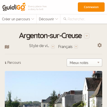
Every place has
Connexion
a story to tell
Créer un parcours
Découvrir
Rechercher…
Argenton-sur-Creuse
Style de vie
Français
1
Parcours
i