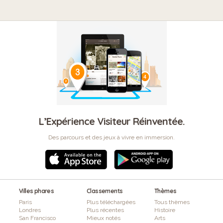
L’Expérience Visiteur Réinventée.
Des parcours et des jeux à vivre en immersion.
Villes phares
Classements
Thèmes
Paris
Plus téléchargées
Tous thèmes
Londres
Plus récentes
Histoire
San Francisco
Mieux notés
Arts