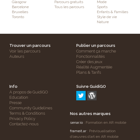
Glasgow
Parcours gratuits
Mode
Barcelone
Tous les parcours
Sports
Bruxelles
Enfants & Familles
Toronto
Style de vie
Nature
Trouver un parcours
Publier un parcours
Voir les parcours
Comment ça marche
Auteurs
Fonctionnalités
Créer des jeux
Réalité Augmentée
Plans & Tarifs
Info
Suivre GuidiGO
A propos de GuidiGO
Education
Presse
Community Guidelines
Terms & Conditions
Nos autres marques
Privacy Policy
senar.io
: Formation en AR mobile
Contactez-nous
frameit.ar
: Prévisualisation
d’oeuvres d’art en AR mobile