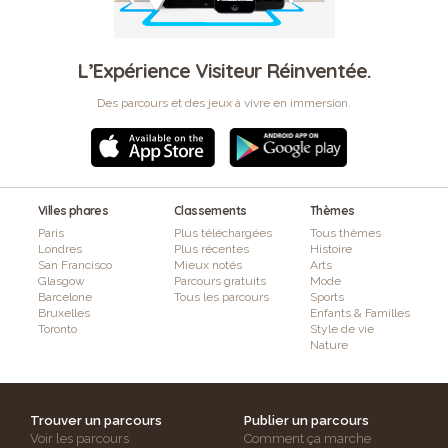
L’Expérience Visiteur Réinventée.
Des parcours et des jeux à vivre en immersion.
Villes phares
Classements
Thèmes
Paris
Plus téléchargées
Tous thèmes
Londres
Plus récentes
Histoire
San Francisco
Mieux notés
Arts
Glasgow
Parcours gratuits
Mode
Barcelone
Tous les parcours
Sports
Bruxelles
Enfants & Familles
Toronto
Style de vie
Nature
Trouver un parcours
Publier un parcours
Voir les parcours
Comment ça marche