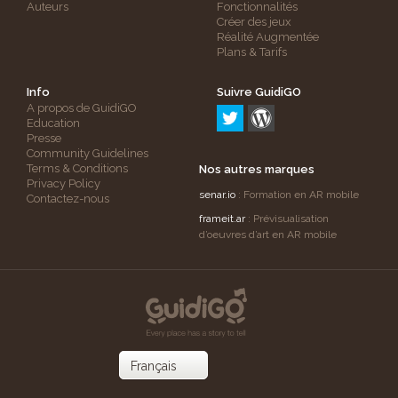
Auteurs
Fonctionnalités
Créer des jeux
Réalité Augmentée
Plans & Tarifs
Info
Suivre GuidiGO
A propos de GuidiGO
Education
Presse
Community Guidelines
Terms & Conditions
Nos autres marques
Privacy Policy
senar.io
: Formation en AR mobile
Contactez-nous
frameit.ar
: Prévisualisation
d’oeuvres d’art en AR mobile