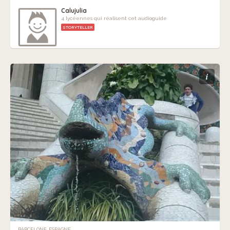
Calujulia
4 lycéennes qui réalisent cet audioguide
STORYTELLER
i
BARCELONE, ESPAGNE