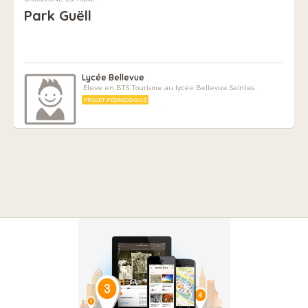
Park Guëll
Lycée Bellevue
.Eleve en BTS Tourisme au lycée Bellevue Saintes
PROJET PÉDAGOGIQUE