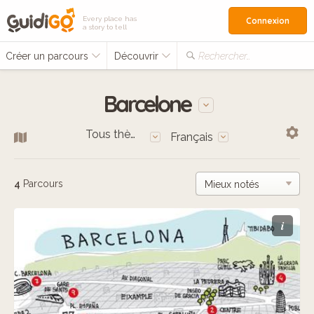
Every place has
Connexion
a story to tell
Créer un parcours
Découvrir
Rechercher…
Barcelone
Tous thèmes
Français
4
Parcours
i