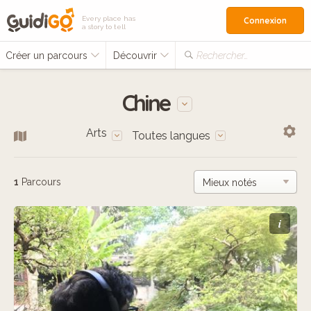
Every place has
Connexion
a story to tell
Créer un parcours
Découvrir
Rechercher…
Chine
Arts
Toutes langues
1
Parcours
i