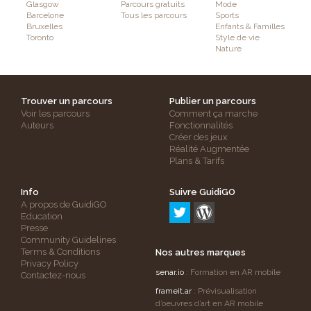
Glasgow
Parcours gratuits
Mode
Barcelone
Tous les parcours
Sports
Bruxelles
Enfants & Familles
Toronto
Style de vie
Nature
Trouver un parcours
Publier un parcours
Voir les parcours
Comment ça marche
Auteurs
Fonctionnalités
Créer des jeux
Réalité Augmentée
Plans & Tarifs
Info
Suivre GuidiGO
A propos de GuidiGO
Education
Presse
Community Guidelines
Terms & Conditions
Nos autres marques
Privacy Policy
senar.io
: Formation en AR mobile
Contactez-nous
frameit.ar
: Prévisualisation
d’oeuvres d’art en AR mobile