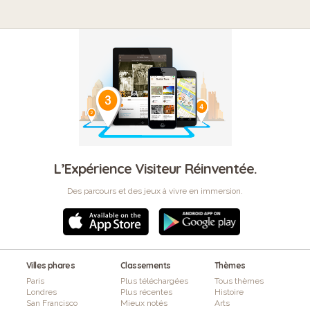
L’Expérience Visiteur Réinventée.
Des parcours et des jeux à vivre en immersion.
Villes phares
Classements
Thèmes
Paris
Plus téléchargées
Tous thèmes
Londres
Plus récentes
Histoire
San Francisco
Mieux notés
Arts