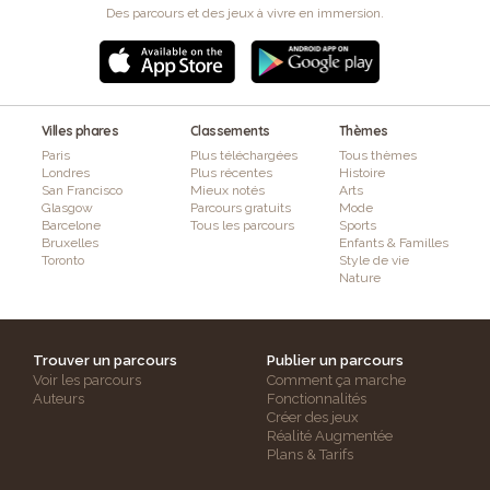
Des parcours et des jeux à vivre en immersion.
Villes phares
Classements
Thèmes
Paris
Plus téléchargées
Tous thèmes
Londres
Plus récentes
Histoire
San Francisco
Mieux notés
Arts
Glasgow
Parcours gratuits
Mode
Barcelone
Tous les parcours
Sports
Bruxelles
Enfants & Familles
Toronto
Style de vie
Nature
Trouver un parcours
Publier un parcours
Voir les parcours
Comment ça marche
Auteurs
Fonctionnalités
Créer des jeux
Réalité Augmentée
Plans & Tarifs