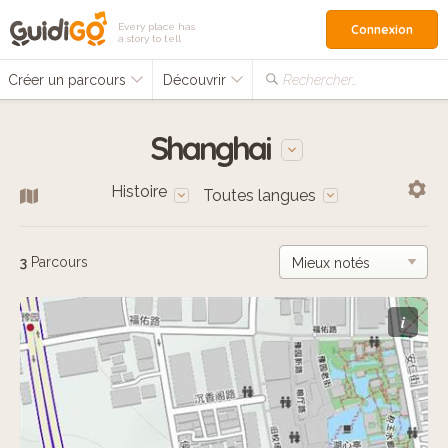
Every place has
Connexion
a story to tell
Créer un parcours
Découvrir
Rechercher…
Shanghai
Histoire
Toutes langues
3
Parcours
i