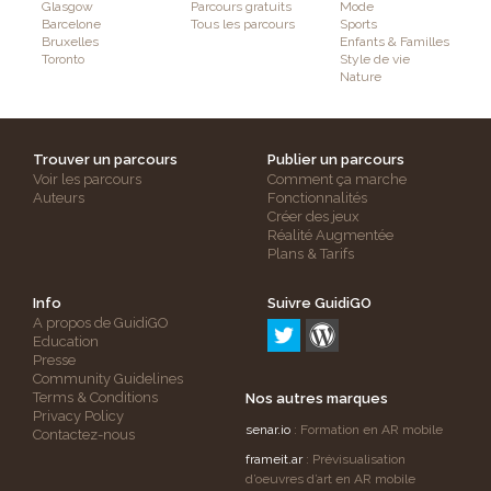
Glasgow
Parcours gratuits
Mode
Barcelone
Tous les parcours
Sports
Bruxelles
Enfants & Familles
Toronto
Style de vie
Nature
Trouver un parcours
Publier un parcours
Voir les parcours
Comment ça marche
Auteurs
Fonctionnalités
Créer des jeux
Réalité Augmentée
Plans & Tarifs
Info
Suivre GuidiGO
A propos de GuidiGO
Education
Presse
Community Guidelines
Terms & Conditions
Nos autres marques
Privacy Policy
senar.io
: Formation en AR mobile
Contactez-nous
frameit.ar
: Prévisualisation
d’oeuvres d’art en AR mobile