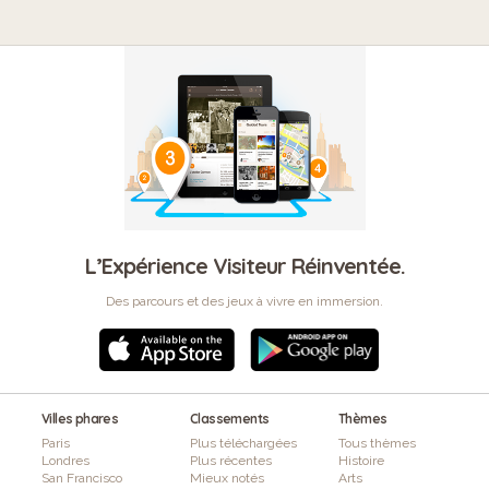
L’Expérience Visiteur Réinventée.
Des parcours et des jeux à vivre en immersion.
Villes phares
Classements
Thèmes
Paris
Plus téléchargées
Tous thèmes
Londres
Plus récentes
Histoire
San Francisco
Mieux notés
Arts