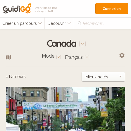
Every place has
Connexion
a story to tell
Créer un parcours
Découvrir
Rechercher…
Canada
Mode
Français
1
Parcours
i