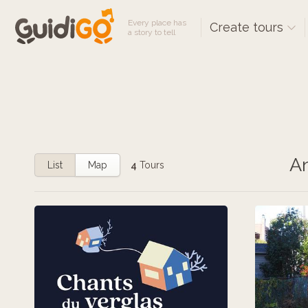
Every place has
Create tours
a story to tell
An
List
Map
4
Tours