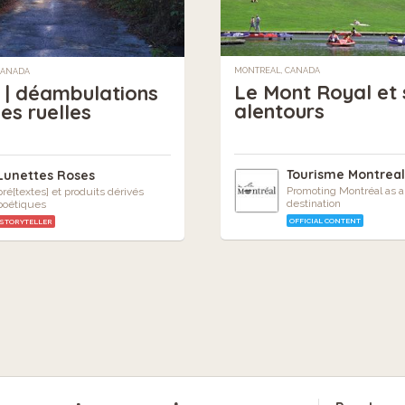
MONTREAL, CANADA
CANADA
Le Mont Royal et 
 | déambulations
alentours
es ruelles
Tourisme Montrea
Lunettes Roses
Promoting Montréal as a
pré[textes] et produits dérivés
destination
poétiques
OFFICIAL CONTENT
STORYTELLER