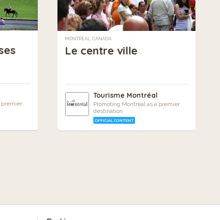
MONTREAL, CANADA
ses
Le centre ville
l
Tourisme Montréal
 premier
Promoting Montréal as a premier
destination
OFFICIAL CONTENT