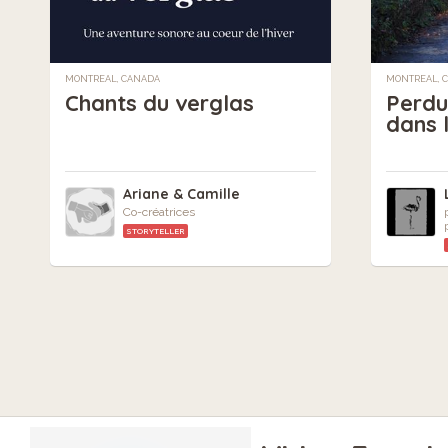
MONTREAL, CANADA
MONTREAL, 
Chants du verglas
Perdu
dans l
Ariane & Camille
Co-créatrices
STORYTELLER