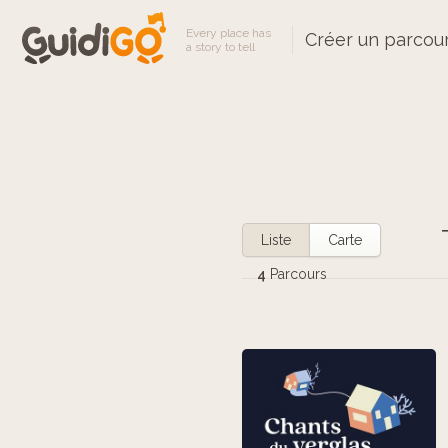
Every place has
Créer un parcou
a story to tell
Liste
Carte
4
Parcours