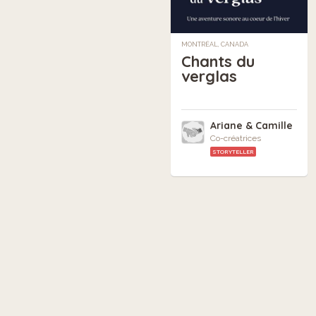
MONTRÉAL, CANADA
Chants du
verglas
Ariane & Camille
Co-créatrices
STORYTELLER