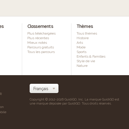
es
Classements
Thèmes
Plus téléchargées
Tous thèmes
Plus récentes
Histoire
Mieux notés
Arts
Parcours gratuits
Mode
Tous les parcours
Sports
Enfants & Familles
Style de vie
Nature
AR
Copyright © 2012-2026 GuidiGO, Inc. La marque GuidiGO est
une marque déposée par GuidiGO. Tous droits réservés.
ion
bile