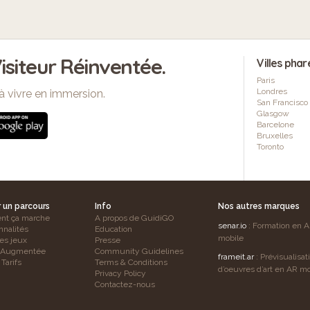
isiteur Réinventée.
Villes phar
Paris
Londres
à vivre en immersion.
San Francisco
Glasgow
Barcelone
Bruxelles
Toronto
r un parcours
Info
Nos autres marques
t ça marche
A propos de GuidiGO
senar.io
: Formation en 
nnalités
Education
mobile
es jeux
Presse
é Augmentée
Community Guidelines
frameit.ar
: Prévisualisat
Tarifs
Terms & Conditions
d’oeuvres d’art en AR mo
Privacy Policy
Contactez-nous