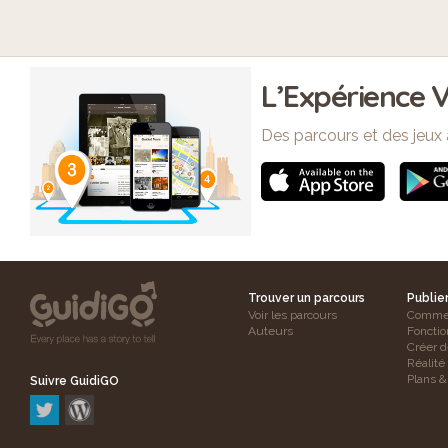
L’Expérience V
Des parcours et des jeux 
Trouver un parcours
Publie
Voir les parcours
Commen
Auteurs
Fonctio
Créer d
Réalit
Plans & 
Suivre GuidiGO