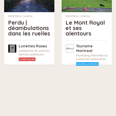
MONTRÉAL, CANADA
MONTRÉAL, CANADA
Le Mont Royal
Perdu |
et ses
déambulations
alentours
dans les ruelles
Tourisme
Lunettes Roses
Montreal
pré[textes] et produits
dérivés poétiques
Promoting Montréal as
a premier destination
STORYTELLER
CONTENU OFFICIEL